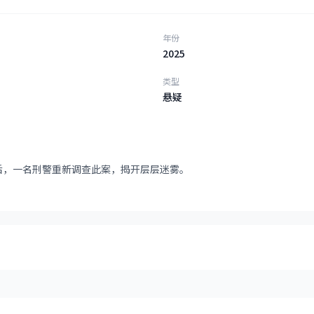
年份
2025
类型
悬疑
后，一名刑警重新调查此案，揭开层层迷雾。