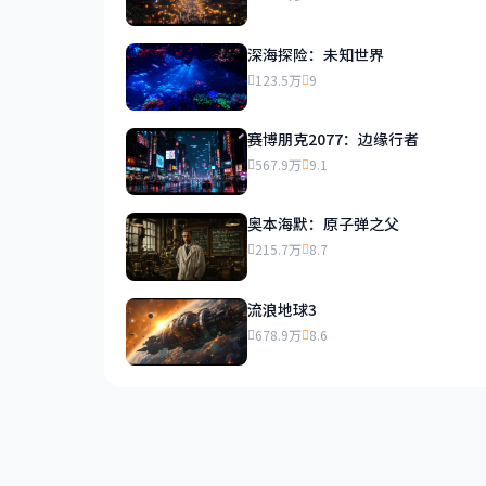
深海探险：未知世界
123.5万
9
赛博朋克2077：边缘行者
567.9万
9.1
奥本海默：原子弹之父
215.7万
8.7
流浪地球3
678.9万
8.6