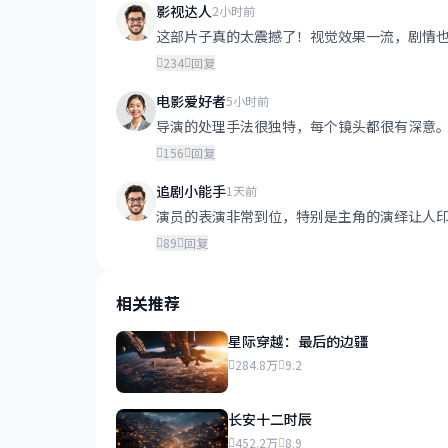
影视达人
2小时前
这部片子真的太震撼了！视觉效果一流，剧情
234
回复
电影爱好者
5小时前
导演的处理手法很独特，每个镜头都很有深意
156
回复
追剧小能手
1天前
演员的表演非常到位，特别是主角的演绎让人
89
回复
相关推荐
星际穿越：最后的边疆
284.8万
9.2
长安十二时辰
452.2万
8.9