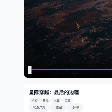
星际穿越：最后的边疆
科幻
冒险
太空
诺兰
15.7万
收藏
分享