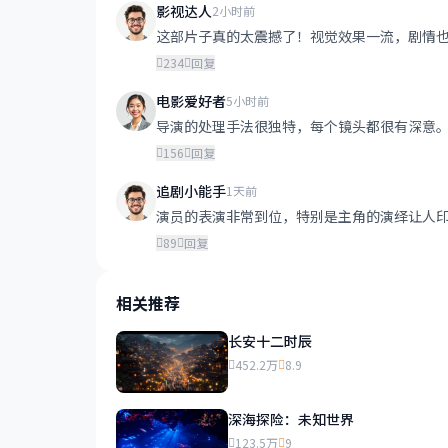
影视达人
2小时前
这部片子真的太震撼了！视觉效果一流，剧情
234
回复
电影爱好者
5小时前
导演的处理手法很独特，每个镜头都很有深意
156
回复
追剧小能手
1天前
演员的表演非常到位，特别是主角的演绎让人
89
回复
相关推荐
长安十二时辰
452.2万
8.9
深海探险：未知世界
123.5万
9