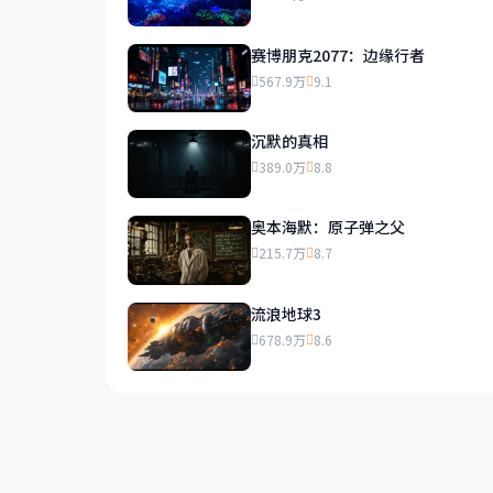
赛博朋克2077：边缘行者
567.9万
9.1
沉默的真相
389.0万
8.8
奥本海默：原子弹之父
215.7万
8.7
流浪地球3
678.9万
8.6