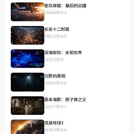
星际穿越：最后的边疆
284.8万
9.2
长安十二时辰
452.2万
8.9
深海探险：未知世界
123.5万
9
沉默的真相
389.0万
8.8
奥本海默：原子弹之父
215.7万
8.7
流浪地球3
678.9万
8.6